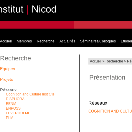
Accueil
Membres
Recherche
Actualités
Séminaires/Colloques
Etudier
Recherche
Accueil
>
Recherche
>
Ré
Equipes
Présentation
Projets
Réseaux
Cognition and Culture Institute
DIAPHORA
Réseaux
EENM
ENPOSS
COGNITION AND CULTU
LEVERHULME
PLM