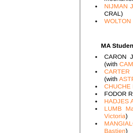
NIJMAN 
CRAL)
WOLTON
MA Studen
CARON Jul
(with
CAMP
CARTER 
(with
AST
CHUCHE 
FODOR Rém
HADJES 
LUMB Ma
Victoria
)
MANGIAL
Bastien
)