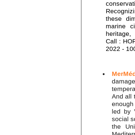
conserva
Recognizin
these di
marine ci
heritage,
Call : H
2022 - 10
MerMé
damaged
temperat
And all 
enough t
led by 
social s
the Un
Medite