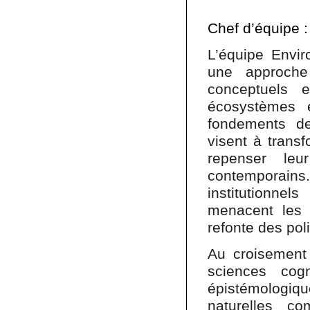
Chef d’équipe 
L’équipe Envi
une approche 
conceptuels e
écosystèmes e
fondements de
visent à trans
repenser le
contemporains
institutionnel
menacent les é
refonte des pol
Au croisement 
sciences cogn
épistémologiqu
naturelles c