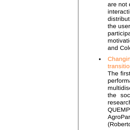
are not 
interac
distrib
the user
particip
motivat
and Col
Changi
transiti
The fir
perform
multidi
the soc
researc
QUEMP
AgroP
(Robert