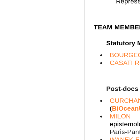
Represe
TEAM MEMBE
Statutory
BOURGEO
CASATI R
Post-docs
GURCHA
(
BiOcean
MILON P
epistemo
Paris-Pan
WANEK E