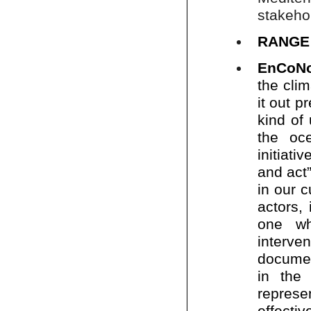
stakehol
RANGE 
EnCoN
the clim
it out p
kind of 
the oc
initiati
and act”
in our 
actors,
one wh
interven
documen
in the 
represen
effect