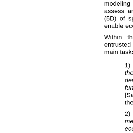
modeling 
assess an
(5D) of s
enable ec
Within t
entrusted
main task
1)
th
de
fu
[S
th
2
me
ec