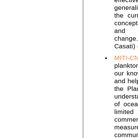
generali
the cur
concept
and 
change.
Casati)
MITI-
plankto
our know
and help
the Pla
underst
of ocea
limite
commerc
measure
communi