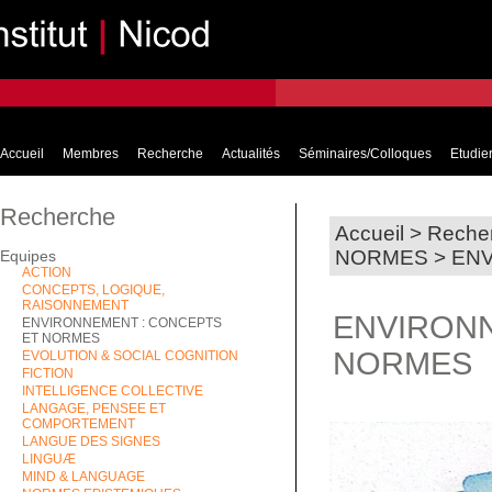
Accueil
Membres
Recherche
Actualités
Séminaires/Colloques
Etudier
Recherche
Accueil
>
Reche
NORMES
>
ENV
Equipes
ACTION
CONCEPTS, LOGIQUE,
RAISONNEMENT
ENVIRONN
ENVIRONNEMENT : CONCEPTS
ET NORMES
NORMES
EVOLUTION & SOCIAL COGNITION
FICTION
INTELLIGENCE COLLECTIVE
LANGAGE, PENSEE ET
COMPORTEMENT
LANGUE DES SIGNES
LINGUÆ
MIND & LANGUAGE