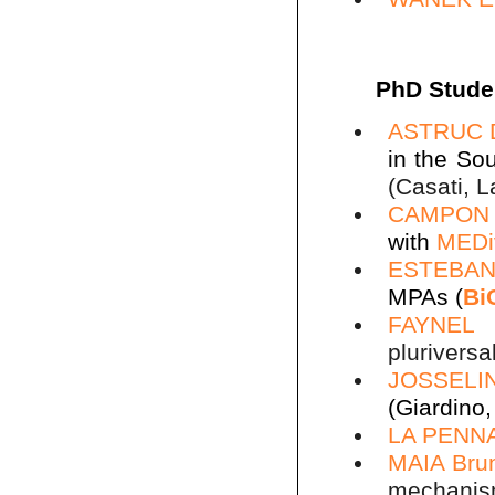
PhD Stude
ASTRUC 
in the So
(Casati, 
CAMPON 
with
MEDi
ESTEBAN
MPAs (
Bi
FAYNEL 
pluriversa
JOSSELI
(Giardino
LA PENNA
MAIA Bru
mechani