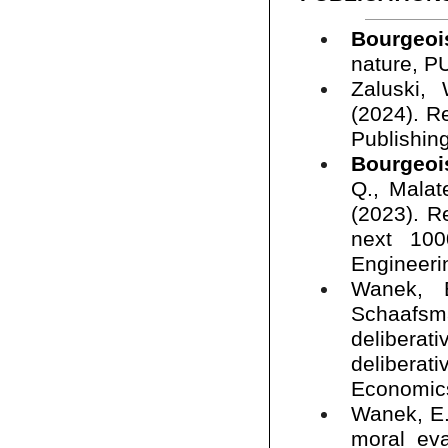
Bourgeoi
nature, P
Zaluski,
(2024). R
Publishin
Bourgeoi
Q., Malat
(2023). R
next 100
Engineeri
Wanek, E
Schaafsm
deliberat
delibera
Economics
Wanek, E
moral eva