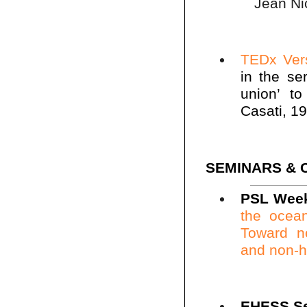
Jean Ni
TEDx Vers
in the se
union’ t
Casati, 19
SEMINARS & 
PSL Wee
the oce
Toward n
and non-
EHESS Se