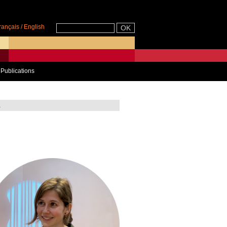
rançais
/
English
Publications
a