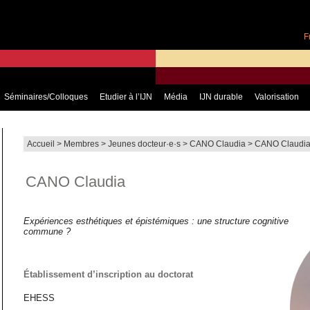
F
Séminaires/Colloques
Etudier à l’IJN
Média
IJN durable
Valorisation
Accueil
>
Membres
>
Jeunes docteur·e·s
>
CANO Claudia
>
CANO Claudi
CANO Claudia
Expériences esthétiques et épistémiques : une structure cognitive
commune ?
Établissement d’inscription au doctorat
EHESS