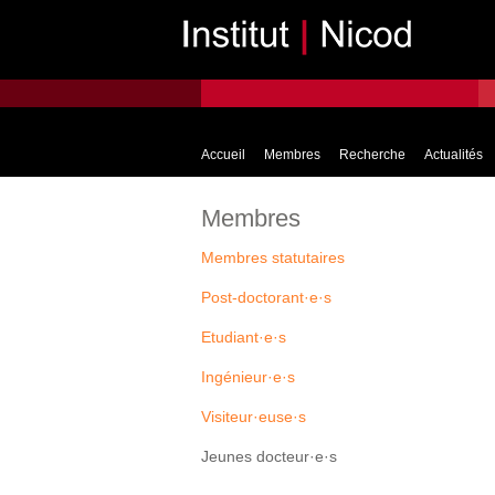
Accueil
Membres
Recherche
Actualités
Membres
Membres statutaires
Post-doctorant·e·s
Etudiant·e·s
Ingénieur·e·s
Visiteur·euse·s
Jeunes docteur·e·s