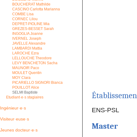
BOUCHERAT Mathilde
CASCINO Carlotta Marianna
COMBE Lisa
CORNEC Lilou
DEPRET-PIOLINE Mia
GREZES-BESSET Sarah
INGOGLIA Joanne
IVERNEL Joseph
JAVELLE Alexandre
LAMBARDI Mattia
LAROCHE Ezra
LELLOUCHE Theodore
LEVY BENCHETON Sacha
MAUNOIR Paco
MOULET Quentin
MOY Clara
PICARIELLO SIGNORI Bianca
POUILLOT Alice
SELMI Baptiste
Établissement
Etudiant·e·s stagiaires
Ingénieur·e·s
ENS-PSL
Visiteur·euse·s
Master
Jeunes docteur·e·s