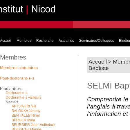
Accueil
Membres
Recherche
Actualités
Séminaires/Colloques
Etudier
Membres
Accueil
>
Membr
Baptiste
Membres statutaires
Post-doctorant·e·s
SELMI Bapt
Etudiant·e·s
Doctorant·e·s
Doctorant·e·s visiteurs
Comprendre le 
Masters
l’anglais à trav
APTSIAURI Nia
BALOUKA Jeremy
l’information e
BEN TALEB Nihel
BERGER Maia
BEURRIER Jean-Anthelme
BOISSEAU Marine