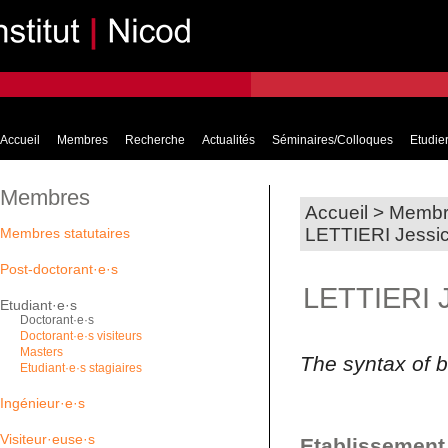
Accueil
Membres
Recherche
Actualités
Séminaires/Colloques
Etudier
Membres
Accueil
>
Membr
LETTIERI Jessi
Membres statutaires
Post-doctorant·e·s
LETTIERI 
Etudiant·e·s
Doctorant·e·s
Doctorant·e·s visiteurs
Masters
The syntax of b
Etudiant·e·s stagiaires
Ingénieur·e·s
Visiteur·euse·s
Etablissement 