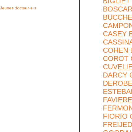
BIGLIETT
BOSCAR
Jeunes docteur·e·s
BUCCHER
CAMPON-
CASEY E
CASSINA
COHEN E
COROT G
CUVELIE
DARCY G
DEROBER
ESTEBAN
FAVIERE
FERMON
FIORIO 
FREIJED