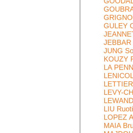
GOODALE
GOUBRAI
GRIGNON
GULEY O
JEANNET
JEBBAR 
JUNG Sol
KOUZY 
LA PENNA
LENICOLA
LETTIERI
LEVY-CH
LEWANDO
LIU Ruot
LOPEZ A
MAIA Br