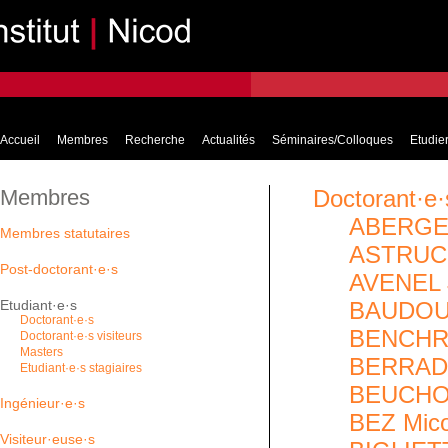
Accueil
Membres
Recherche
Actualités
Séminaires/Colloques
Etudier
Membres
Doctorant·e·
ABERGEL
Membres statutaires
ASTRUC 
Post-doctorant·e·s
AVENEL J
BAUDOU
Etudiant·e·s
Doctorant·e·s
BENCHRI
Doctorant·e·s visiteurs
Masters
BERRAD
Etudiant·e·s stagiaires
BEUCHO
Ingénieur·e·s
BEZ Mico
Visiteur·euse·s