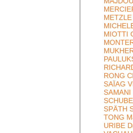
MAJDOUB
MERCIER
METZLE 
MICHELET
MIOTTI G
MONTERO
MUKHER
PAULUKS
RICHAR
RONG Cl
SAÏAG Vi
SAMANI 
SCHUBE
SPÄTH S
TONG Ma
URIBE Da