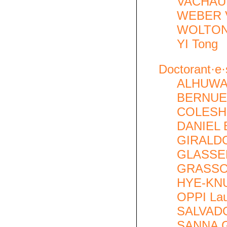
VACHAUD
WEBER V
WOLTON
YI Tong
Doctorant·e·s
ALHUWAY
BERNUE
COLESHI
DANIEL 
GIRALDO
GLASSER
GRASSO 
HYE-KN
OPPI La
SALVAD
SANNA G