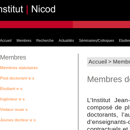
Accueil
Membres
Recherche
Actualités
Séminaires/Colloques
Etudier
Membres
Accueil
>
Membr
Membres statutaires
Membres de 
Post-doctorant·e·s
Etudiant·e·s
L’Institut Jea
Ingénieur·e·s
composé de pl
Visiteur·euse·s
doctorants, l
Jeunes docteur·e·s
d’enseignant
contractuels et 