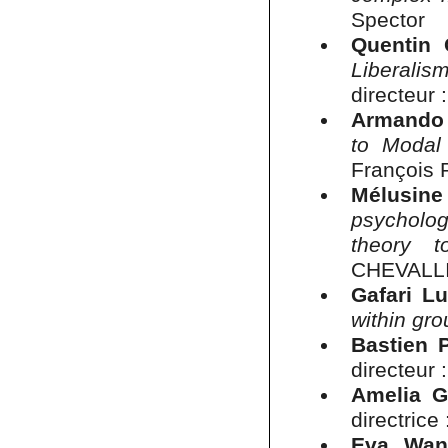
Spector
Quentin
Liberali
directeur
Armando 
to Modal
François 
Mélusin
psycholog
theory to
CHEVALL
Gafari 
within gr
Bastien 
directeur 
Amelia G
directrice 
Eva Wa