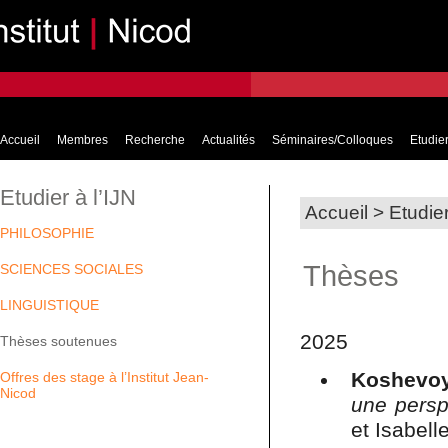
Accueil
Membres
Recherche
Actualités
Séminaires/Colloques
Etudier
Etudier à l’IJN
Accueil
>
Etudier
PHILOSOPHIE
Thèses
SCIENCES SOCIALES
LINGUISTIQUE
2025
Thèses soutenues
Koshevo
Offres des stage à l’Institut Jean-
Nicod
une perspe
et Isabell