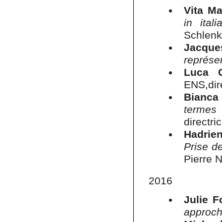
Vita Ma
in ita
Schlenk
Jacqu
représen
Luca G
ENS,dir
Bianca
termes
directri
Hadrie
Prise d
Pierre 
2016
Julie F
approch