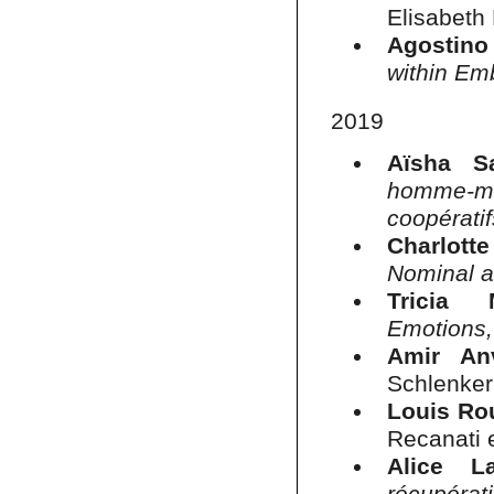
Elisabeth 
Agostino
within Em
2019
Aïsha S
homme-m
coopérati
Charlott
Nominal a
Tricia M
Emotions
Amir Anv
Schlenker
Louis Rou
Recanati 
Alice La
récupérat