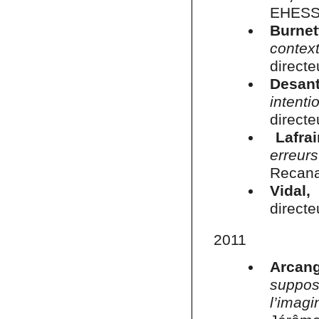
EHESS,
Burnet
context
direct
Desant
intent
directe
Lafrai
erreurs
Recana
Vidal,
directe
2011
Arcang
suppos
l’imagi