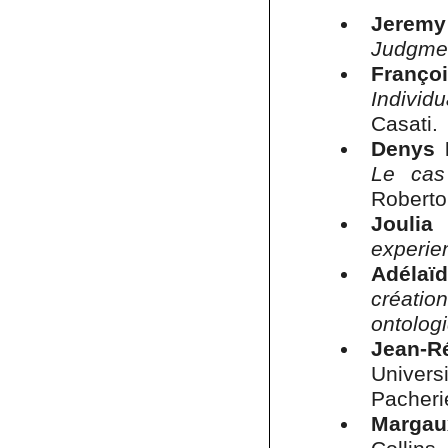
Jeremy
Judgme
Franç
Individu
Casati.
Denys 
Le cas
Roberto 
Joulia
experie
Adélaï
créatio
ontolog
Jean-R
Univers
Pacheri
Margau