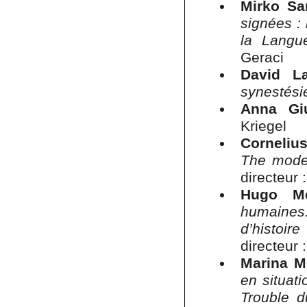
Mirko Sa
signées : 
la Langu
Geraci
David La
synestésie
Anna Giu
Kriegel
Corneliu
The moder
directeur
Hugo Me
humaines.
d’histoire
directeur
Marina M
en situat
Trouble d