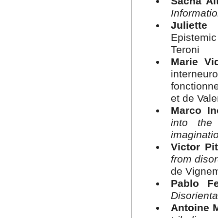
Sacha Al
Informati
Juliette
Epistemic
Teroni
Marie Vi
interneur
fonctionne
et de Val
Marco In
into the
imaginati
Victor Pi
from diso
de Vigne
Pablo Fe
Disorienta
Antoine 