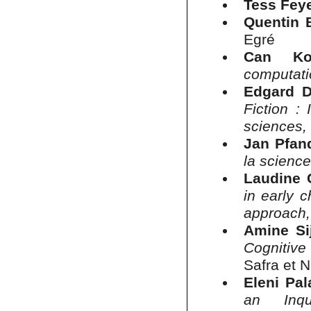
Tess Fey
Quentin 
Egré
Can Ko
computat
Edgard D
Fiction : 
sciences
Jan Pfan
la scienc
Laudine 
in early c
approach
Amine Sij
Cognitive
Safra et 
Eleni Pal
an Inqu