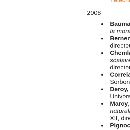
2008
Baumar
la mora
Bernen
directe
Cheml
scalai
direct
Correi
Sorbonn
Deroy,
Univers
Marcy,
natura
XII, di
Pignoc