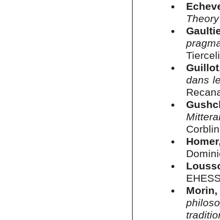
Echeve
Theory
Gaulti
pragma
Tiercel
Guillot
dans l
Recana
Gushch
Mittera
Corblin
Homer,
Domini
Lousso
EHESS, 
Morin,
philos
traditio