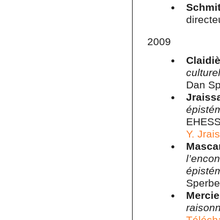
Schmit
directe
2009
Claidi
cultur
Dan Sp
Jraiss
épisté
EHESS,
Y. Jrais
Mascar
l’enc
épisté
Sperbe
Merci
raison
Télécha