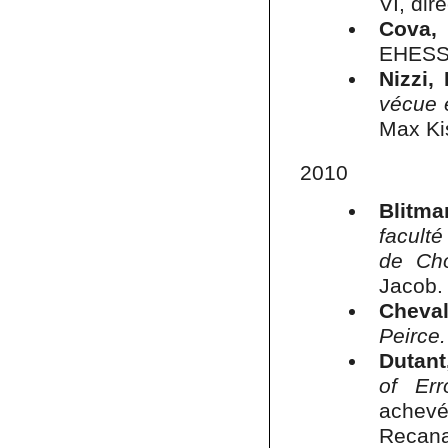
VI, dir
Cova, 
EHESS, 
Nizzi,
vécue 
Max Kis
2010
Blitma
facult
de Cho
Jacob.
Cheval
Peirce.
Dutant
of Err
achevé
Recanat