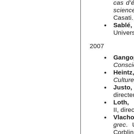
cas d’é
scienc
Casati
Sablé,
Univers
2007
Gangop
Consci
Heintz
Culture
Justo,
directe
Loth, 
II, dire
Vlacho
grec
. 
Corblin