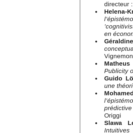
directeur
Helena-K
l’épistém
’cognitiv
en économ
Géraldin
conceptua
Vignemo
Matheus
Publicity 
Guido Lö
une théor
Mohamed
l’épistém
prédictiv
Origgi
S
lawa L
Intuitiv