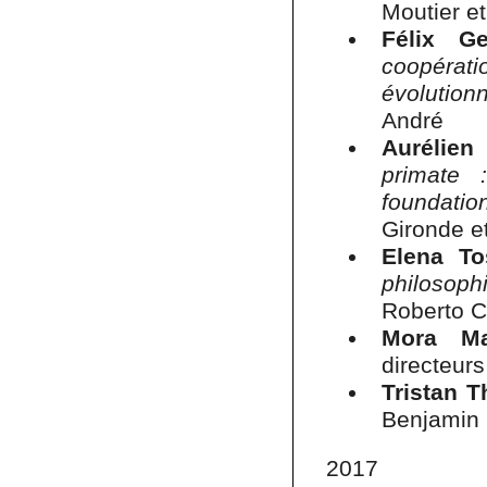
Moutier et
Félix Ge
coopérati
évolution
André
Aurélien
primate 
foundati
Gironde 
Elena To
philosophi
Roberto C
Mora Ma
directeur
Tristan 
Benjamin 
2017