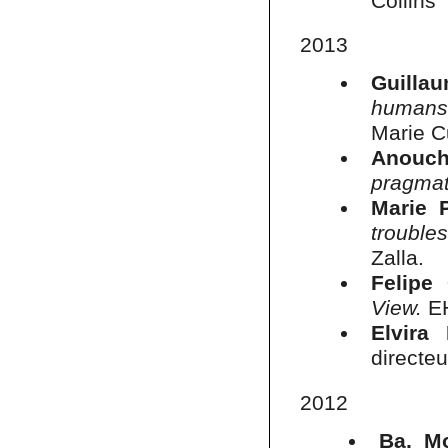
Collins
2013
Guilla
humans 
Marie Cu
Anouc
pragmat
Marie 
trouble
Zalla.
Felipe
View.
EH
Elvira
directeu
2012
Ba, M