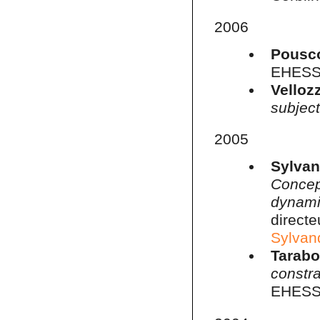
2006
Pousc
EHESS.
Velloz
subject
2005
Sylvan
Concep
dynam
direct
Sylvan
Tarabor
constr
EHESS. 