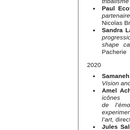
tribalisme
Paul Ecof
partenair
Nicolas B
Sandra L
progressi
shape cap
Pacherie
2020
Samaneh
Vision an
Amel Ach
icônes
de l’émo
experim
l’art,
direc
Jules Sa