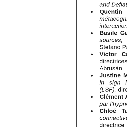
and Defla
Quentin
métacogn
interacti
Basile Ga
sources
Stefano P
Victor C
directric
Abrusán
Justine 
in sign 
(LSF),
dir
Clément 
par l’hypn
Chloé T
connect
directrice