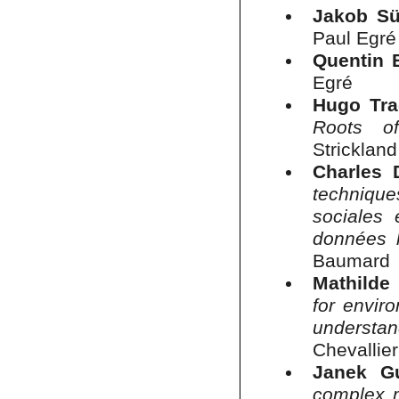
Jakob Sü
Paul Egré
Quentin 
Egré
Hugo Tr
Roots of
Strickland
Charles
technique
sociales
données 
Baumard
Mathilde
for envir
understan
Chevallie
Janek G
complex m