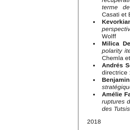
terme de
Casati et
Kevorkia
perspecti
Wolff
Milica D
polarity i
Chemla et
Andrés S
directrice
Benjami
stratégiqu
Amélie F
ruptures d
des Tutsi
2018