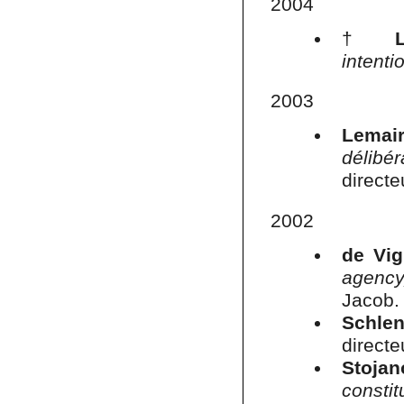
2004
†
intenti
2003
Lemair
délibér
directe
2002
de Vig
agency
Jacob
Schlen
directe
Stoja
consti