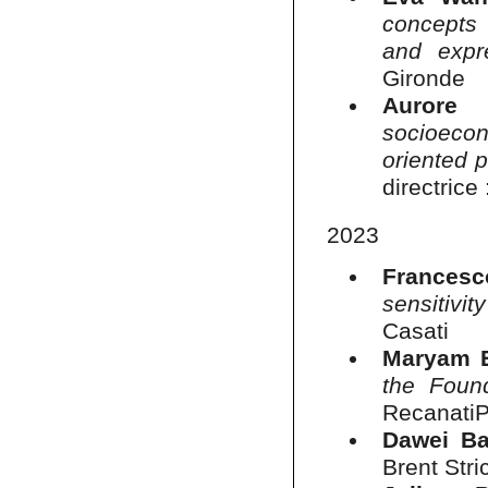
concepts 
and expr
Gironde
Aurore
socioecon
oriented 
directrice
2023
Francesc
sensitivit
Casati
Maryam E
the Found
Recanati
Dawei Ba
Brent Stri