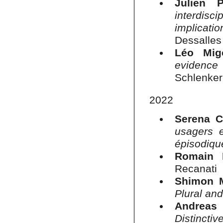
Julien P
interdisc
implicatio
Dessalles
Léo Mig
evidence
Schlenke
2022
Serena C
usagers e
épisodiqu
Romain 
Recanati
Shimon 
Plural an
Andreas
Distinctiv