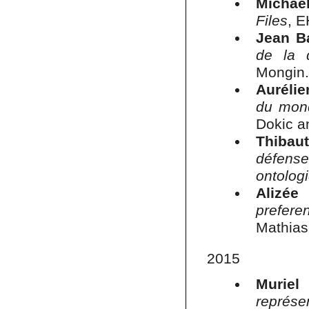
Michae
Files
, E
Jean Ba
de la 
Mongin.
Auréli
du mond
Dokic a
Thibau
défens
ontolo
Alizée
prefere
Mathias
2015
Muriel
représe