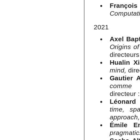
François
Computati
2021
Axel Bapt
Origins of
directeur
Hualin X
mind,
dire
Gautier 
comme 
directeur
Léonard 
time, sp
approach
Émile En
pragmatic