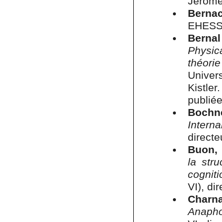
Jérôme
Berna
EHESS,
Berna
Physic
théori
Univer
Kistler
publié
Bochne
Intern
directe
Buon,
la stru
cognit
VI), di
Charna
Anaphor