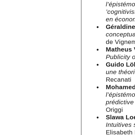
l’épistémo
’cognitiv
en économ
Géraldin
conceptua
de Vigne
Matheus 
Publicity 
Guido Lö
une théor
Recanati
Mohamed 
l’épistémo
prédictive
Origgi
S
lawa Lo
Intuitive
Elisabeth