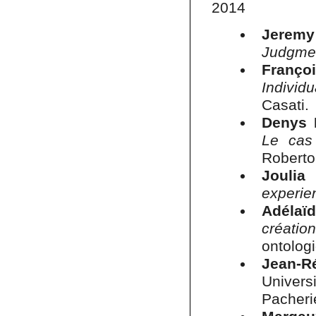
2014
Jeremy
Judgme
Franç
Individu
Casati.
Denys 
Le cas
Roberto 
Joulia
experie
Adélaï
créatio
ontologi
Jean-R
Univers
Pacheri