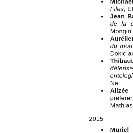
Michae
Files
, E
Jean Ba
de la d
Mongin.
Auréli
du mond
Dokic a
Thibau
défens
ontolo
Nef.
Alizée
prefere
Mathias
2015
Muriel