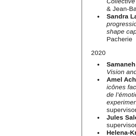
Collectiv
& Jean-Ba
Sandra L
progressio
shape capa
Pacherie
2020
Samaneh 
Vision an
Amel Ach
icônes fa
de l’émot
experiment
supervisor
Jules Sa
superviso
Helena-K