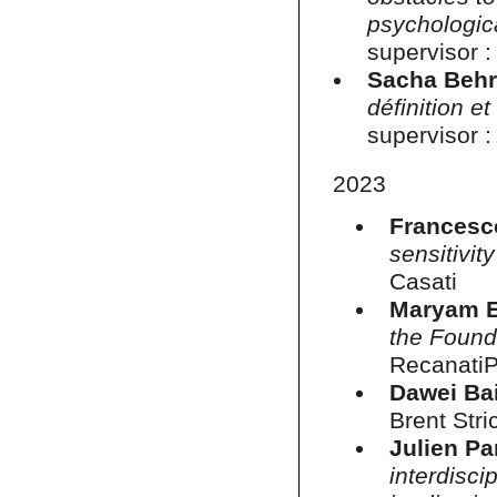
psychologic
supervisor :
Sacha Beh
définition e
supervisor :
2023
Francesc
sensitivit
Casati
Maryam E
the Founda
Recanati
Dawei Ba
Brent Stri
Julien Pa
interdisci