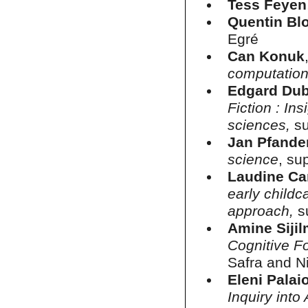
Tess Feyen
Quentin Bl
Egré
Can Konuk
computatio
Edgard Dub
Fiction : Ins
sciences,
su
Jan Pfande
science
, su
Laudine Ca
early childc
approach,
s
Amine Sijil
Cognitive Fo
Safra and N
Eleni Palai
Inquiry into