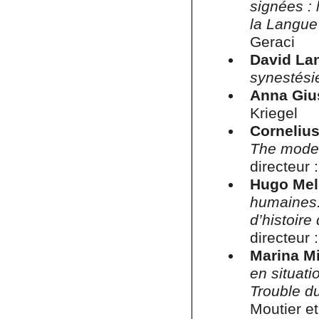
signées : 
la Langue
Geraci
David La
synestésie
Anna Giu
Kriegel
Corneliu
The modera
directeur
Hugo Mel
humaines. 
d’histoire
directeur
Marina M
en situat
Trouble d
Moutier et