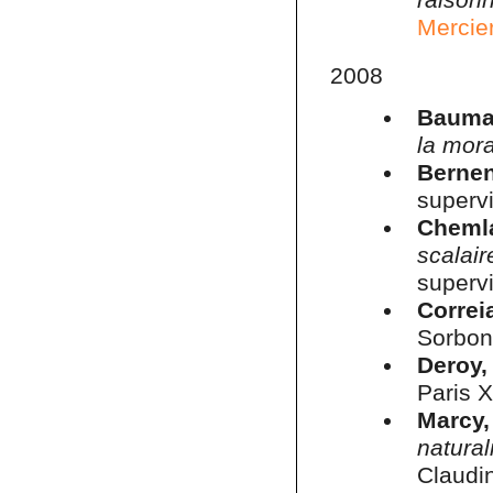
Mercie
2008
Baumar
la mora
Bernen
supervi
Cheml
scalai
superv
Correi
Sorbonn
Deroy,
Paris X
Marcy,
natural
Claudin