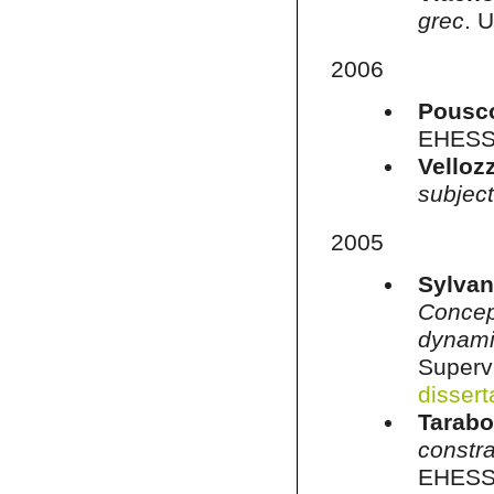
grec
. 
2006
Pousc
EHESS.
Velloz
subject
2005
Sylvan
Concep
dynami
Superv
dissert
Tarabor
constra
EHESS.