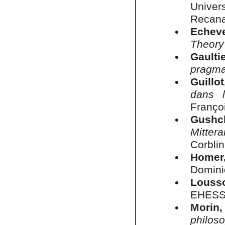
Univer
Recana
Echeve
Theory
Gaulti
pragma
Guillot
dans 
Franço
Gushch
Mittera
Corblin
Homer,
Domini
Lousso
EHESS, 
Morin,
philos