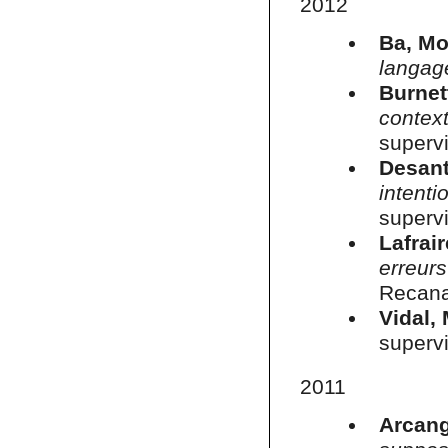
2012
Ba, M
langag
Burnet
context
superv
Desant
intent
supervi
Lafrai
erreurs
Recana
Vidal,
supervi
2011
Arcang