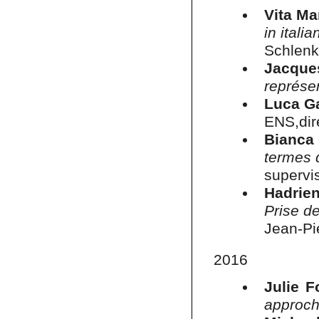
Vita Ma
in ital
Schlenk
Jacque
représen
Luca Ga
ENS,dir
Bianca 
termes 
supervis
Hadrie
Prise d
Jean-Pi
2016
Julie F
approch