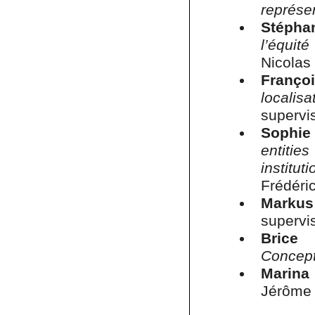
représe
Stépha
l’équit
Nicolas
Franço
localis
supervis
Sophie
entiti
institu
Frédéric
Marku
supervis
Brice 
Concep
Marina
Jérôme 