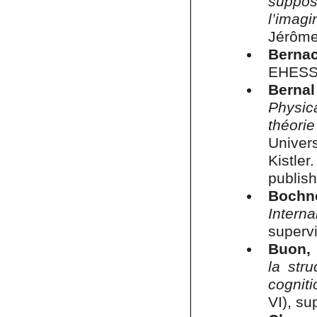
suppo
l’imagi
Jérôme
Berna
EHESS,
Berna
Physic
théori
Univers
Kistler
publis
Bochne
Intern
supervi
Buon,
la stru
cognit
VI), su