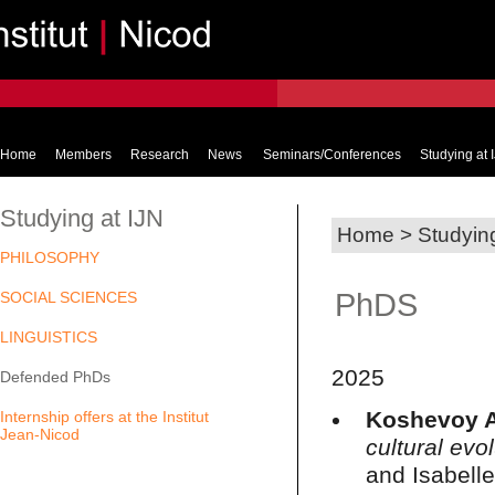
Home
Members
Research
News
Seminars/Conferences
Studying at 
Studying at IJN
Home
>
Studyin
PHILOSOPHY
PhDS
SOCIAL SCIENCES
LINGUISTICS
2025
Defended PhDs
Koshevoy A
Internship offers at the Institut
Jean-Nicod
cultural evo
and Isabelle