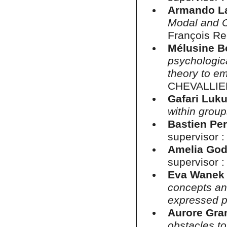
Armando La
Modal and C
François Re
Mélusine B
psychologica
theory to em
CHEVALLIE
Gafari Lu
within grou
Bastien Pe
supervisor :
Amelia God
supervisor :
Eva Wane
concepts an
expressed p
Aurore Gra
obstacles t