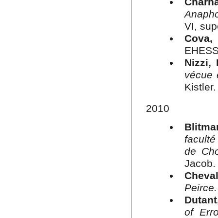
Charna
Anapho
VI, sup
Cova, 
EHESS, 
Nizzi,
vécue 
Kistler.
2010
Blitma
facult
de Cho
Jacob.
Cheval
Peirce.
Dutant
of Erro