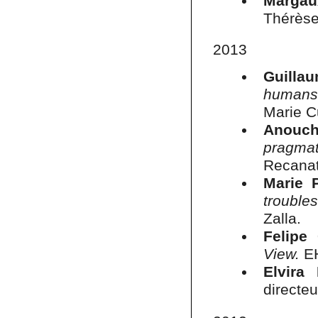
Margau
Thérèse
2013
Guilla
humans 
Marie Cu
Anouc
pragma
Recanat
Marie 
troubles
Zalla.
Felipe
View.
EH
Elvira
directeu