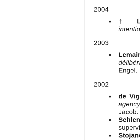
2004
†
intenti
2003
Lemair
délibér
Engel.
2002
de Vig
agency
Jacob
Schlen
supervi
Stoja