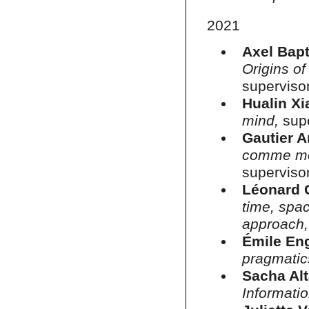
2021
Axel Bapt
Origins of
superviso
Hualin Xi
mind,
supe
Gautier A
comme mo
superviso
Léonard 
time, spac
approach
Émile En
pragmatic
Sacha Al
Informati