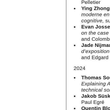
Pelletier
Ying Zhong
moderne en 
cognitive,
s
Evan Josse
on the case 
and Colomb
Jade Nijma
d’expositio
and Edgard 
2024
Thomas So
Explaining A
technical so
Jakob Süsk
Paul Egré
Quentin Bl