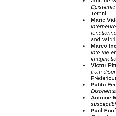
Juliette 
Epistemic
Teroni
Marie Vid
interneur
fonctionn
and Vale
Marco In
into the e
imaginati
Victor Pi
from diso
Frédériqu
Pablo Fe
Disorienta
Antoine 
susceptibi
Paul Ecof