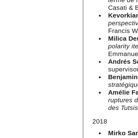
Casati & 
Kevorkian
perspecti
Francis W
Milica De
polarity i
Emmanuel
Andrés S
supervisor
Benjamin
stratégiqu
Amélie F
ruptures d
des Tutsi
2018
Mirko Sa