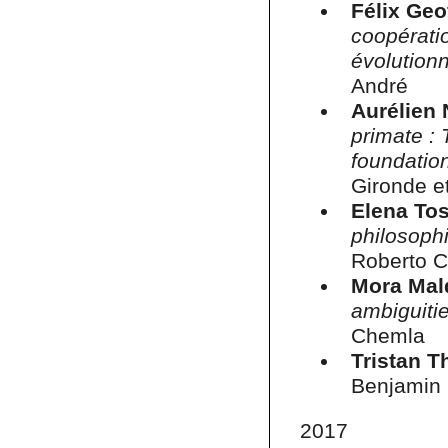
Félix Geo
coopérati
évolution
André
Aurélien
primate : 
foundatio
Gironde 
Elena Tos
philosophi
Roberto C
Mora Ma
ambiguitie
Chemla
Tristan 
Benjamin 
2017