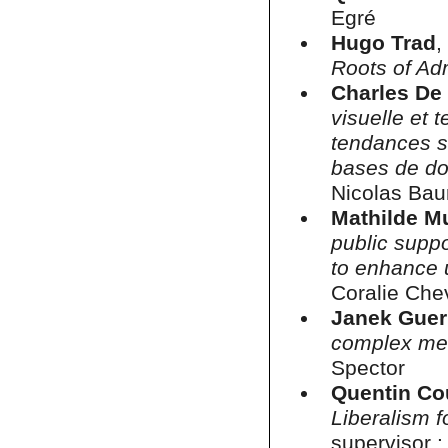
Egré
Hugo Trad
,
Roots of Ad
Charles De
visuelle et 
tendances s
bases de d
Nicolas Ba
Mathilde M
public suppo
to enhance 
Coralie Chev
Janek Guer
complex mea
Spector
Quentin C
Liberalism f
supervisor 