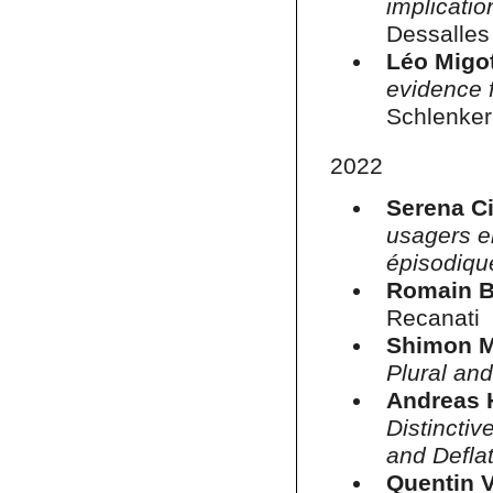
implicatio
Dessalles
Léo Migot
evidence 
Schlenke
2022
Serena C
usagers en
épisodiqu
Romain B
Recanati
Shimon 
Plural an
Andreas 
Distinctiv
and Defla
Quentin V