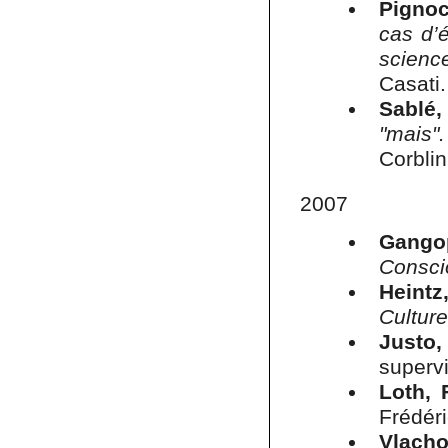
Pignoc
cas d’é
scienc
Casati
Sablé
"mais".
Corblin
2007
Gangop
Consci
Heintz
Culture
Justo,
supervi
Loth, F
Frédéri
Vlacho