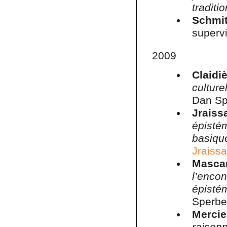
traditio
Schmit
supervi
2009
Claidi
cultur
Dan Sp
Jraiss
épis
basiqu
Jraissa
Mascar
l’enc
épisté
Sperbe
Merci
raison