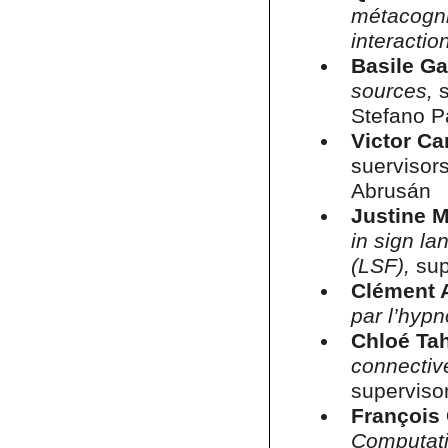
métacogni
interacti
Basile Ga
sources,
Stefano P
Victor Ca
suervisors
Abrusán
Justine M
in sign l
(LSF),
sup
Clément 
par l’hyp
Chloé Ta
connectiv
supervisor
François 
Computati