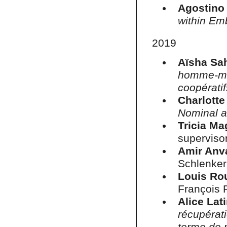
Agostino 
within Em
2019
Aïsha Sa
homme-mac
coopérati
Charlotte
Nominal a
Tricia Ma
supervisor
Amir Anv
Schlenker
Louis Rou
François 
Alice Lat
récupérat
terme de 