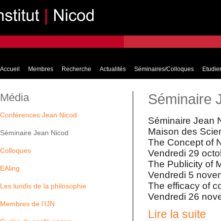
Accueil
Membres
Recherche
Actualités
Séminaires/Colloques
Etudier
Média
Séminaire 
Conférences Jean Nicod
Séminaire Jean N
Maison des Scie
Séminaire Jean Nicod
The Concept of N
Colloques
Vendredi 29 octo
The Publicity of 
EAling
Vendredi 5 novem
The efficacy of c
Les lundis de la philosophie
Vendredi 26 nove
Membres de l’IJN
Lire la suite