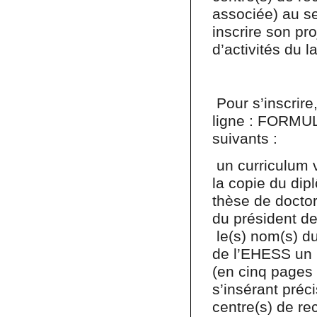
associée) au sei
inscrire son p
d’activités du l
Pour s’inscrire
ligne : FORMU
suivants :
un curriculum v
la copie du dip
thèse de doctor
du président d
le(s) nom(s) du
de l’EHESS un p
(en cinq pages
s’insérant pré
centre(s) de r