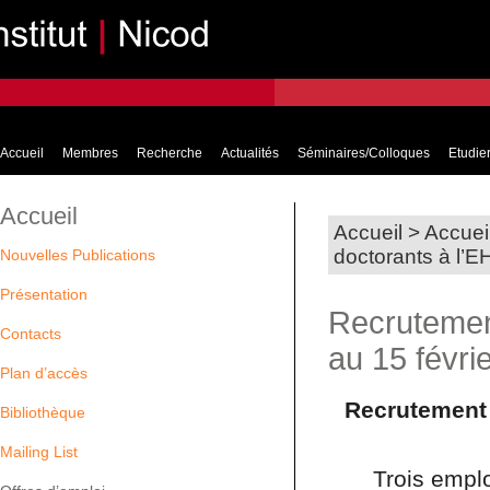
Accueil
Membres
Recherche
Actualités
Séminaires/Colloques
Etudier
Accueil
Accueil
>
Accuei
doctorants à l’E
Nouvelles Publications
Présentation
Recrutemen
Contacts
au 15 févri
Plan d’accès
Recrutement 
Bibliothèque
Mailing List
Trois empl