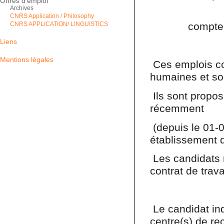
Offres d’emploi
Archives
CNRS Application / Philosophy
compte
CNRS APPLICATION/ LINGUISTICS
Liens
Mentions légales
Ces emplois co
humaines et so
Ils sont propo
récemment
(depuis le 01-
établissement q
Les candidats n
contrat de trav
Le candidat ind
centre(s) de r