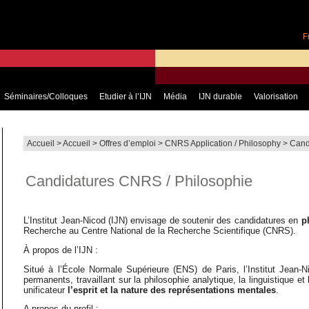
F
Séminaires/Colloques
Etudier à l’IJN
Média
IJN durable
Valorisation
Accueil
>
Accueil
>
Offres d’emploi
>
CNRS Application / Philosophy
>
Cand
Candidatures CNRS / Philosophie
L’Institut Jean-Nicod (IJN) envisage de soutenir des candidatures en
ph
Recherche au Centre National de la Recherche Scientifique (CNRS).
À propos de l’IJN :
Situé à l’École Normale Supérieure (ENS) de Paris, l’Institut Jean
permanents, travaillant sur la philosophie analytique, la linguistique 
unificateur
l’esprit et la nature des représentations mentales
.
A propos du profil :