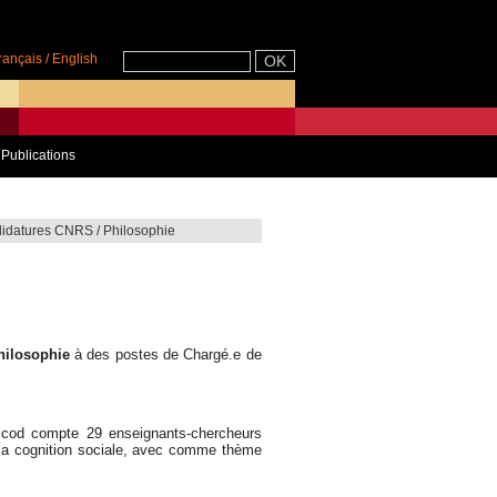
rançais
/
English
Publications
idatures CNRS / Philosophie
ilosophie
à des postes de Chargé.e de
-Nicod compte 29 enseignants-chercheurs
et la cognition sociale, avec comme thème