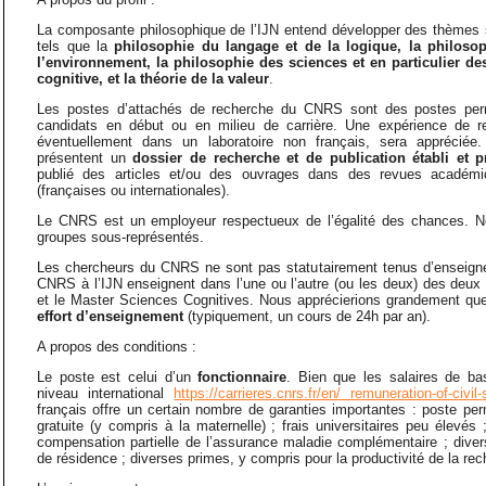
La composante philosophique de l’IJN entend développer des thèmes sp
tels que la
philosophie du langage et de la logique, la philoso
l’environnement, la philosophie des sciences et en particulier de
cognitive, et la théorie de la valeur
.
Les postes d’attachés de recherche du CNRS sont des postes per
candidats en début ou en milieu de carrière. Une expérience de r
éventuellement dans un laboratoire non français, sera appréciée
présentent un
dossier de recherche et de publication établi et p
publié des articles et/ou des ouvrages dans des revues académ
(françaises ou internationales).
Le CNRS est un employeur respectueux de l’égalité des chances. N
groupes sous-représentés.
Les chercheurs du CNRS ne sont pas statutairement tenus d’enseigne
CNRS à l’IJN enseignent dans l’une ou l’autre (ou les deux) des deux f
et le Master Sciences Cognitives. Nous apprécierions grandement q
effort d’enseignement
(typiquement, un cours de 24h par an).
A propos des conditions :
Le poste est celui d’un
fonctionnaire
. Bien que les salaires de ba
niveau international
https://carrieres.cnrs.fr/en/ remuneration-of-civil-
français offre un certain nombre de garanties importantes : poste pe
gratuite (y compris à la maternelle) ; frais universitaires peu élevés
compensation partielle de l’assurance maladie complémentaire ; diverse
de résidence ; diverses primes, y compris pour la productivité de la rec