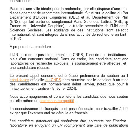
L’environnement :
Paris est une ville idéale pour la recherche, car elle dispose d’une mas
d’enseignement de renommée internationale. Situé sur la colline du Pant
Département d’Etudes Cognitives (DEC) et au Département de Phil
(ENS), qui fait partie du conglomérat Paris Sciences Lettres (PSL, q
France et l’Université Dauphine). La tutelle secondaire de l’IJN es
Sciences Sociales. Les étudiants de ces institutions sont sélect
international, et sont intégrés dans nos activités de recherche en tan
et PhD.
A propos de la procédure :
L’IJN ne recrute pas directement. Le CNRS, l’une de ses institutions d
biais d’un concours national. Dans ce cadre, les candidats sont en
laboratoires de recherche auxquels ils souhaiteraient être affectés, et 
une candidature réussie.
Le présent appel concerne cette étape préliminaire de soutien au lab
candidature
officielle
au CNRS
sera soumise par le candidat à un stade
des candidatures est normalement début janvier, notez que pour le
inhabituellement tardive - 9 février 2024).
Nous accompagnerons et conseillerons les candidats que nous souten
est elle-même un
processus compétitif
.
La connaissance du français n’est pas nécessaire pour travailler à l’I
exiger que l’examen oral se déroule en français.
Les candidats potentiels qui souhaitent être soutenus par l’Institut
laboratoire en envoyant un CV (comprenant une liste de publicatio