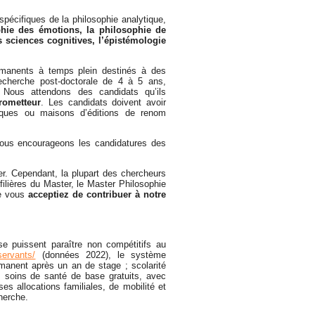
écifiques de la philosophie analytique,
phie des émotions, la philosophie de
s sciences cognitives, l’épistémologie
manents à temps plein destinés à des
echerche post-doctorale de 4 à 5 ans,
. Nous attendons des candidats qu’ils
rometteur
. Les candidats doivent avoir
iques ou maisons d’éditions de renom
ous encourageons les candidatures des
r. Cependant, la plupart des chercheurs
ilières du Master, le Master Philosophie
ue vous
acceptiez de contribuer à notre
se puissent paraître non compétitifs au
servants/
(données 2022), le système
rmanent après un an de stage ; scolarité
 ; soins de santé de base gratuits, avec
s allocations familiales, de mobilité et
herche.