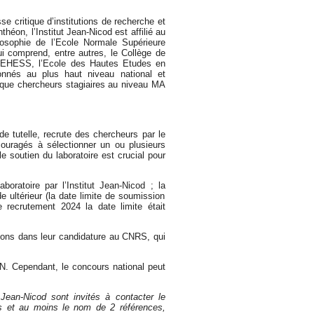
se critique d’institutions de recherche et
héon, l’Institut Jean-Nicod est affilié au
osophie de l’Ecole Normale Supérieure
ui comprend, entre autres, le Collège de
t l’EHESS, l’Ecole des Hautes Etudes en
ionnés au plus haut niveau national et
t que chercheurs stagiaires au niveau MA
e tutelle, recrute des chercheurs par le
couragés à sélectionner un ou plusieurs
le soutien du laboratoire est crucial pour
oratoire par l’Institut Jean-Nicod ; la
 ultérieur (la date limite de soumission
 recrutement 2024 la date limite était
ons dans leur candidature au CNRS, qui
JN. Cependant, le concours national peut
 Jean-Nicod sont invités à contacter le
ns et au moins le nom de 2 références,