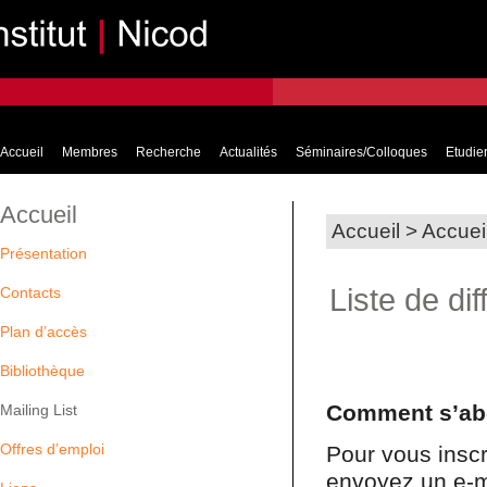
Accueil
Membres
Recherche
Actualités
Séminaires/Colloques
Etudier
Accueil
Accueil
>
Accuei
Présentation
Liste de dif
Contacts
Plan d’accès
Bibliothèque
Comment s’ab
Mailing List
Offres d’emploi
Pour vous inscri
envoyez un e-m